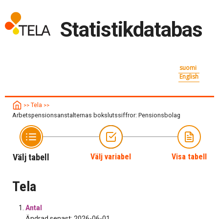
Statistikdatabas
suomi
English
Tela
>>
>>
Arbetspensionsanstalternas bokslutssiffror: Pensionsbolag
Välj tabell
Välj variabel
Visa tabell
Tela
Antal
Ändrad senast: 2026-06-01